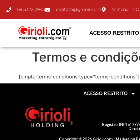
69 3322 2943
contato@girioli.com
Vilhena - RO
ACESSO RESTRITO
Termos e condiçõ
[cmplz-terms-conditions type="terms-conditions"]
ACESSO RESTRITO
Registro INPI n° 77
Direit
Copyright ©2026 Girioli.com : Marketing Es