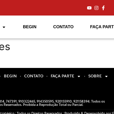
BEGIN
CONTATO
FAÇA PART
es
BEGIN
CONTATO
FAÇA PARTE
SOBRE
7414, 747391, 910322465, 914350595, 920155910, 921158394. Todos os
os Reservados. Proibida a Reprodução Total ou Parcial.
tratégico | Todos os Direitos Reservados : Produzido & Desenvolvido por G